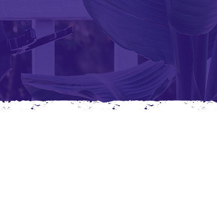
a radio o
cinadores
s