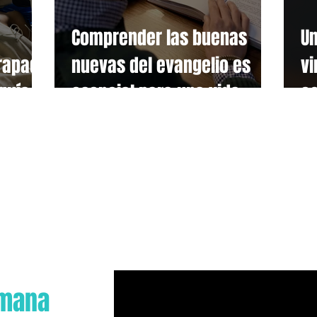
Comprender las buenas
Un
trapado
nuevas del evangelio es
vi
quía
esencial para una vida
c
anos!
cristiana transformada.
ca
emana