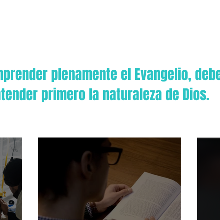
prender plenamente el Evangelio, de
tender primero la naturaleza de Dios.