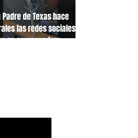
 Padre de Texas hace
rales las redes sociales
on su conmovedora
nción de adoración.