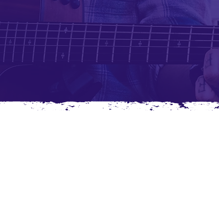
Con esto no
puedes cov