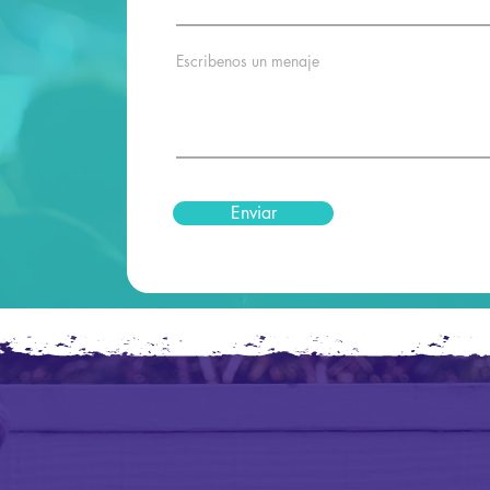
Escribenos un menaje
Enviar
RACIAS POR TU APOY