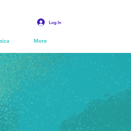
Log In
sica
More
A