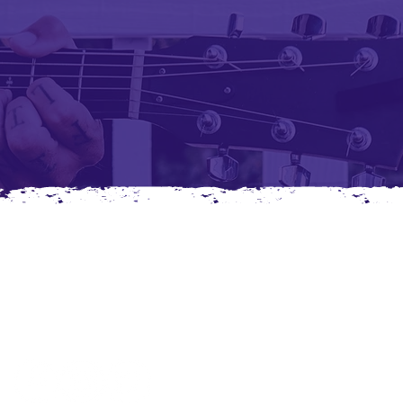
s ayudas a crecer para impactar más vidas con nuestr
ertirte en un miembro de nuestros adoradores patro
mensuales y recibir grandes beneficios.
Regalano
un cafe
Síguenos