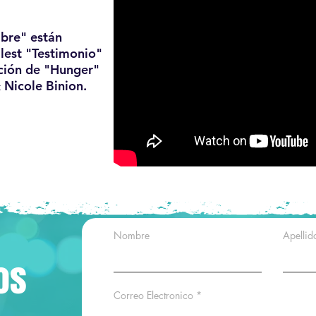
bre" están
Blest "Testimonio"
ución de "Hunger"
 Nicole Binion.
Nombre
Apellid
os
Correo Electronico