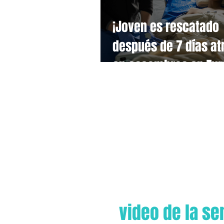
¡Joven es rescatado
después de 7 días a
en escombros en Tur
por misioneros cristi
video de la s